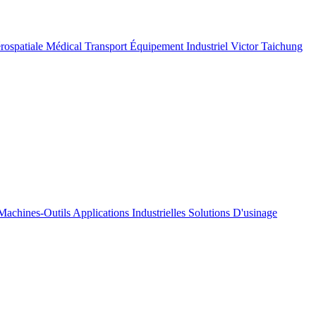
rospatiale
Médical
Transport
Équipement Industriel
Victor Taichung
Machines-Outils
Applications Industrielles
Solutions D'usinage