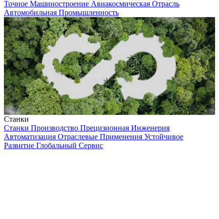
Точное Машиностроение
Авиакосмическая Отрасль
Автомобильная Промышленность
Станки
Станки
Производство
Прецизионная Инженерия
Автоматизация
Отраслевые Применения
Устойчивое
Развитие
Глобальный Сервис