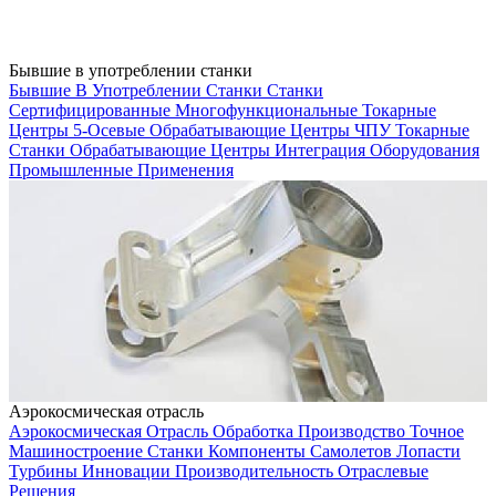
Бывшие в употреблении станки
Бывшие В Употреблении Станки
Станки
Сертифицированные
Многофункциональные Токарные
Центры
5-Осевые Обрабатывающие Центры
ЧПУ Токарные
Станки
Обрабатывающие Центры
Интеграция Оборудования
Промышленные Применения
Аэрокосмическая отрасль
Аэрокосмическая Отрасль
Обработка
Производство
Точное
Машиностроение
Станки
Компоненты Самолетов
Лопасти
Турбины
Инновации
Производительность
Отраслевые
Решения