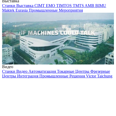
Выставка
Станки
Выставка
CIMT
EMO
TIMTOS
TMTS
AMB
BIMU
Maktek Eurasia
Промышленные Мероприятия
Видео
Станки
Видео
Автоматизация
Токарные Центры
Фрезерные
Центры
Интеграция
Промышленные Решения
Victor Taichung